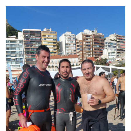
Medio Ambiente
Planeta Rural
Especiales
Política
Galerías