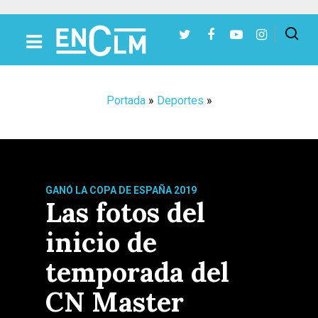
Presiona Intro para buscar o ESC para cerrar
Portada
»
Deportes
»
GANÓ LA COPA DE ESPAÑA 2019
Las fotos del
inicio de
temporada del
CN Master