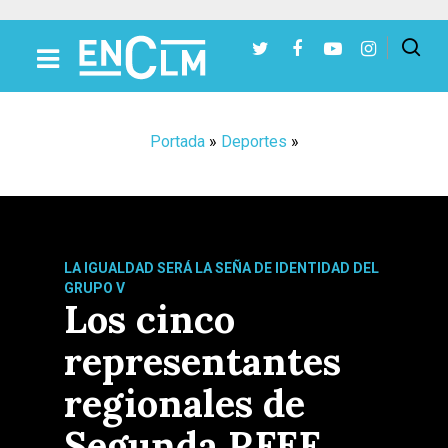
Presiona Intro para buscar o ESC para cerrar
Portada
»
Deportes
»
LA IGUALDAD SERÁ LA SEÑA DE IDENTIDAD DEL
GRUPO V
Los cinco
representantes
regionales de
Segunda RFEF