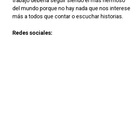
trabajo debería seguir siendo el más hermoso
del mundo porque no hay nada que nos interese
más a todos que contar o escuchar historias.
Castilla-La Manch
Redes sociales:
Toledo
Sanidad
Ciudad Real
Economía
Albacete
Educación
Cuenca
Cultura
Guadalajara
Deportes
Talavera
Sucesos
Medio Ambiente
Planeta Rural
Especiales