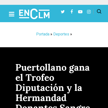
Presiona Intro para buscar o ESC para cerrar
Portada
»
Deportes
»
Puertollano gana
el Trofeo
Diputación y la
Hermandad
Donantes Sangre