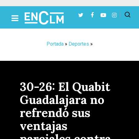
Presiona Intro para buscar o ESC para cerrar
Portada
»
Deportes
»
30-26: El Quabit
Guadalajara no
refrendó sus
ventajas
parciales contra