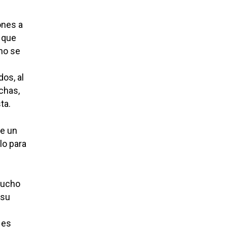
ones a
a que
no se
os, al
ichas,
ta.
de un
lo para
mucho
 su
 es