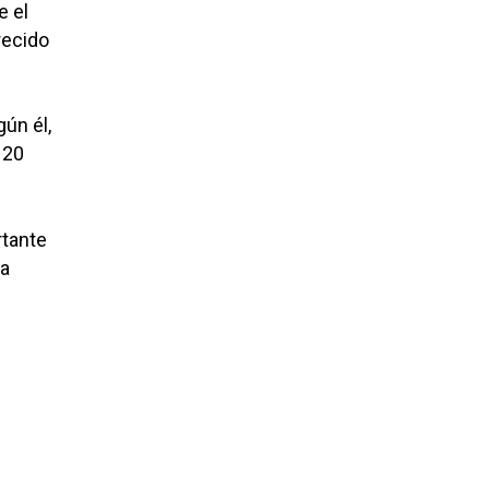
e el
recido
ún él,
120
rtante
la