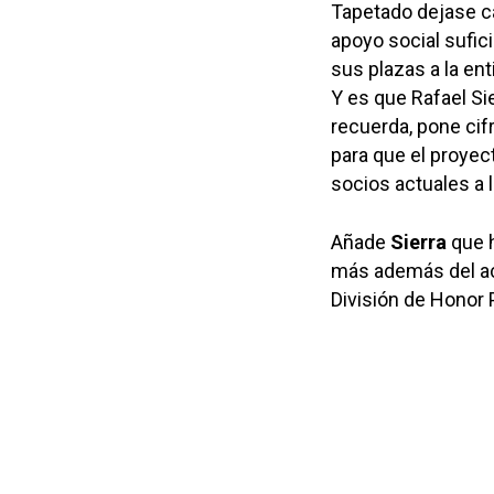
Tapetado dejase cae
apoyo social sufic
sus plazas a la ent
Y es que Rafael Si
recuerda, pone cif
para que el proyec
socios actuales a 
Añade
Sierra
que h
más además del actu
División de Honor 