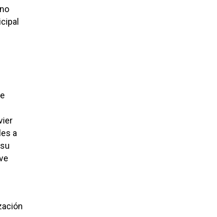
 no
cipal
le
vier
les a
 su
eve
ización