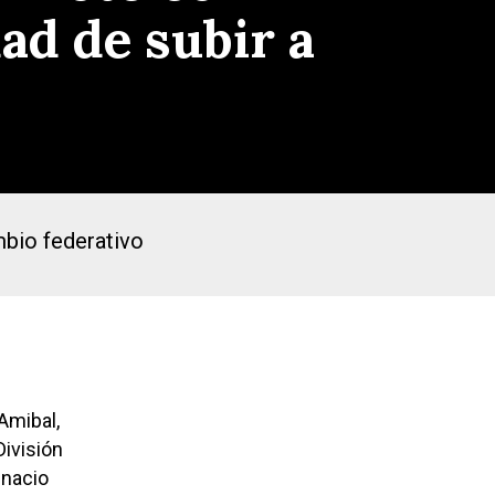
ad de subir a
mbio federativo
Amibal,
División
gnacio