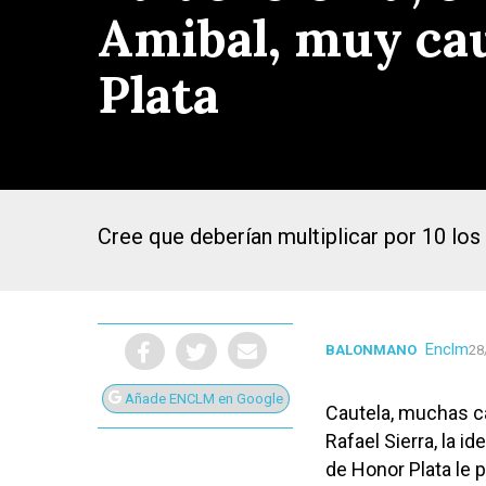
Amibal, muy caut
Plata
Cree que deberían multiplicar por 10 los
Enclm
BALONMANO
28
Añade ENCLM en Google
Presiona Intro para buscar o ESC para cerrar
Cautela, muchas ca
Rafael Sierra, la i
de Honor Plata le 