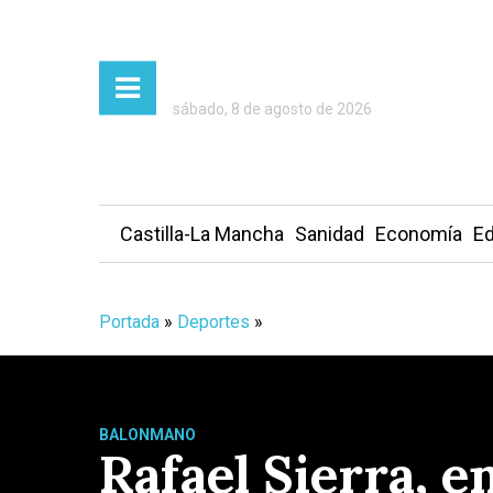
sábado, 8 de agosto de 2026
Castilla-La Mancha
Sanidad
Economía
Ed
Portada
»
Deportes
»
BALONMANO
Rafael Sierra, e