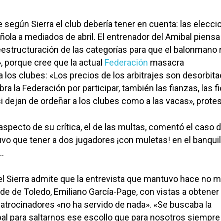
e según Sierra el club debería tener en cuenta: las elecci
ñola a mediados de abril. El entrenador del Amibal piens
estructuración de las categorías para que el balonmano 
», porque cree que la actual
Federación
masacra
os clubes: «Los precios de los arbitrajes son desorbitad
bra la Federación por participar, también las fianzas, las f
si dejan de ordeñar a los clubes como a las vacas», protes
aspecto de su crítica, el de las multas, comentó el caso 
tuvo que tener a dos jugadores ¡con muletas! en el banquil
…
ael Sierra admite que la entrevista que mantuvo hace no 
lde de Toledo, Emiliano García-Page, con vistas a obtener
patrocinadores «no ha servido de nada». «Se buscaba la
al para saltarnos ese escollo que para nosotros siempre