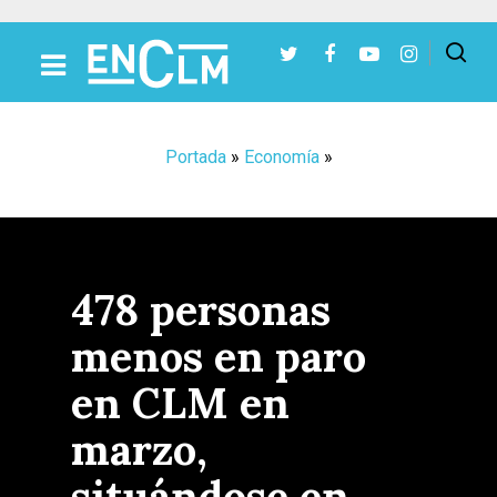
Presiona Intro para buscar o ESC para cerrar
Portada
»
Economía
»
478 personas
menos en paro
en CLM en
marzo,
situándose en