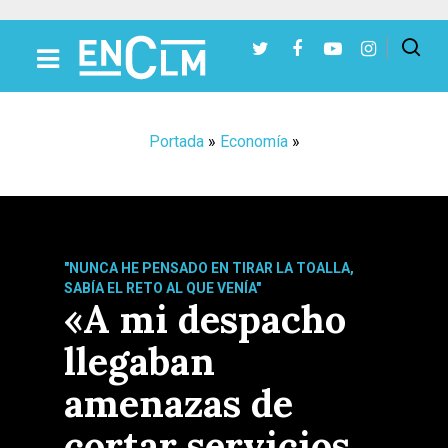
Presiona Intro para buscar o ESC para cerrar
Portada
»
Economía
»
"NUNCA HE PENSADO EN TIRAR LA TOALLA,
SABÍA EL RETO AL QUE VENÍA"
«A mi despacho
llegaban
amenazas de
cortar servicios,