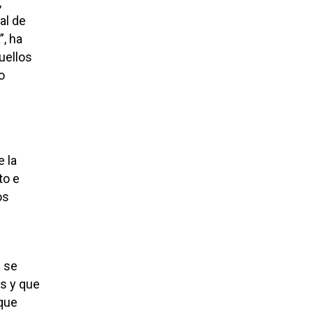
,
al de
, ha
uellos
o
 la
to e
os
e se
s y que
 que