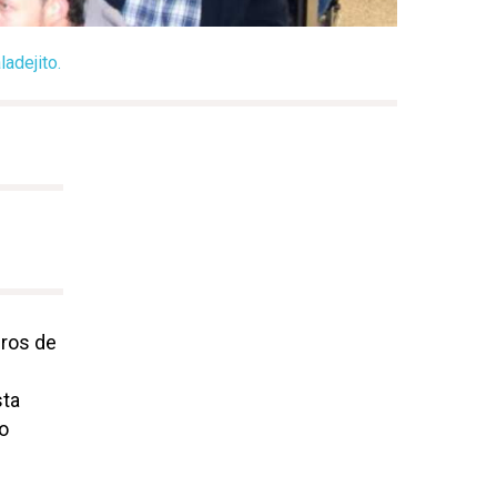
ladejito.
eros de
sta
o
s