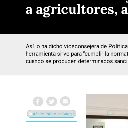
a agricultores, 
Así lo ha dicho viceconsejera de Polític
herramienta sirve para "cumplir la norma
cuando se producen determinados sancion
Presiona Intro para buscar o ESC para cerrar
Añade ENCLM en Google