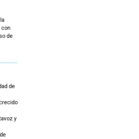
la
, con
so de
dad de
 crecido
tavoz y
 de