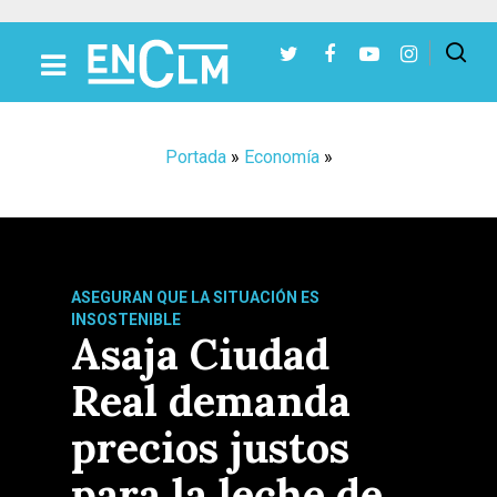
Presiona Intro para buscar o ESC para cerrar
Portada
»
Economía
»
ASEGURAN QUE LA SITUACIÓN ES
INSOSTENIBLE
Asaja Ciudad
Real demanda
precios justos
para la leche de