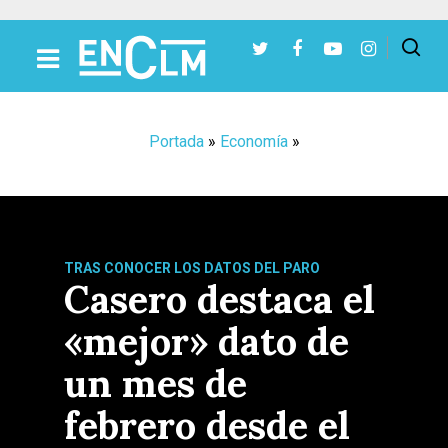
Presiona Intro para buscar o ESC para cerrar
Portada
»
Economía
»
TRAS CONOCER LOS DATOS DEL PARO
Casero destaca el
«mejor» dato de
un mes de
febrero desde el