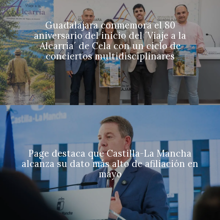
Guadalajara conmemora el 80
aniversario del inicio del ´Viaje a la
Alcarria´ de Cela con un ciclo de
conciertos multidisciplinares
Page destaca que Castilla-La Mancha
alcanza su dato más alto de afiliación en
mayo