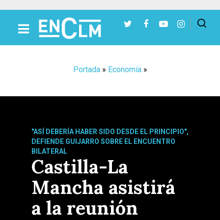
Presiona Intro para buscar o ESC para cerrar
Portada
»
Economía
»
"ASÍ DEBERÍA HABER SIDO DESDE EL PRINCIPIO",
DEFIENDE GUIJARRO SOBRE EL ENCUENTRO
BILATERAL
Castilla-La
Mancha asistirá
a la reunión