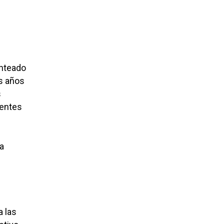
anteado
os años
s
uentes
ca
a las