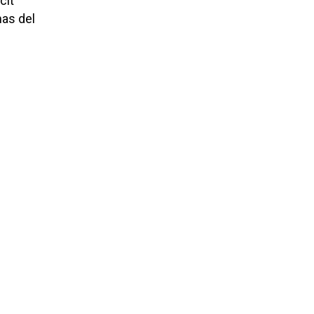
cit
as del