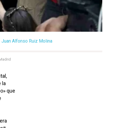
, Juan Alfonso Ruiz Molina
Madrid
al,
 la
ho» que
e
iera