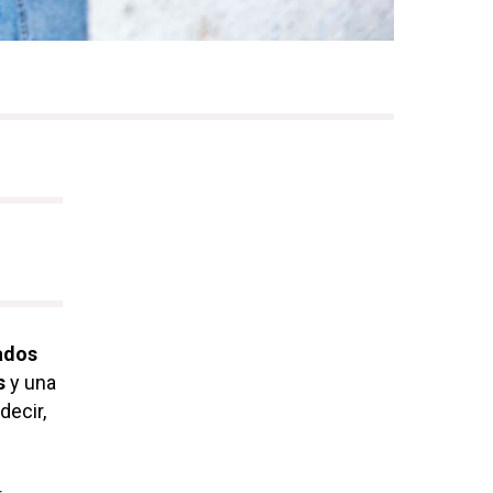
o
ados
s
y una
decir,