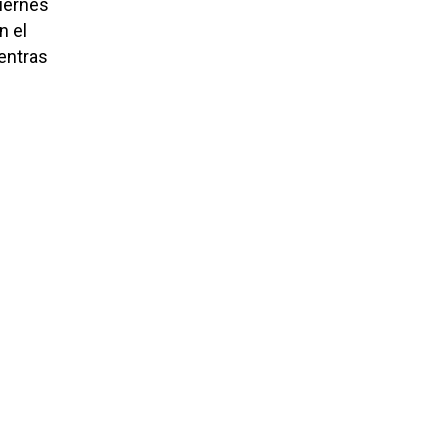
viernes
n el
ientras