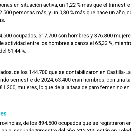
onas en situación activa, un 1,22 % más que el trimestre
12.500 personas más, y un 0,30 % más que hace un año, c
ás.
4.500 ocupados, 517.700 son hombres y 376.800 mujere
de actividad entre los hombres alcanza el 65,33 %, mient
del 51,44 %.
rados, de los 144.700 que se contabilizaron en Castilla-La
ndo semestre de 2024, 63.400 eran hombres, con una ta
 81.200, mujeres, lo que deja la tasa de paro femenino en 
les
ovincias, de los 894.500 ocupados que se registraron e
 en el segundo trimestre del año, 312.300 están en Toled