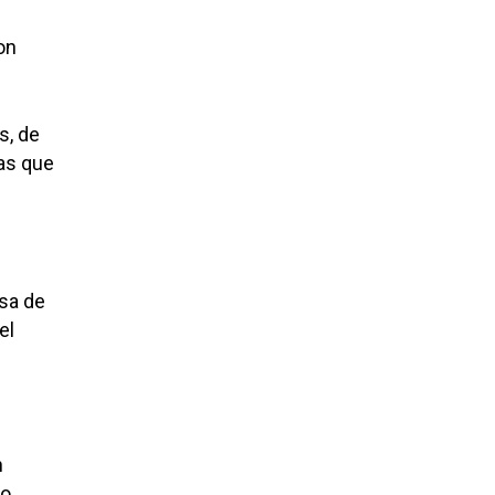
on
s, de
ras que
sa de
el
n
o,