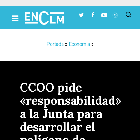
Presiona Intro para buscar o ESC para cerrar
Portada
»
Economía
»
CCOO pide
«responsabilidad»
a la Junta para
desarrollar el
polígono de