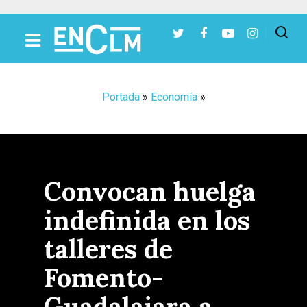
Presiona Intro para buscar o ESC para cerrar
Portada
»
Economía
»
Convocan huelga
indefinida en los
talleres de
Fomento-
Guadalajara a