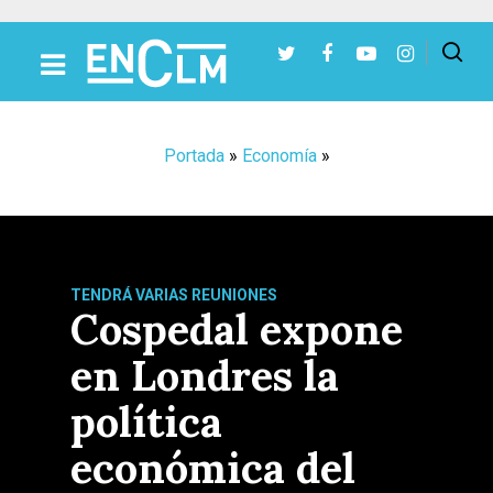
Presiona Intro para buscar o ESC para cerrar
Portada
»
Economía
»
TENDRÁ VARIAS REUNIONES
Cospedal expone
en Londres la
política
económica del