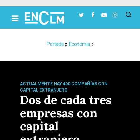
Presiona Intro para buscar o ESC para cerrar
Portada
»
Economía
»
ACTUALMENTE HAY 400 COMPAÑÍAS CON
CAPITAL EXTRANJERO
Dos de cada tres
empresas con
capital
extranjero