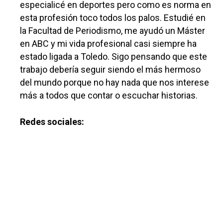
especialicé en deportes pero como es norma en
esta profesión toco todos los palos. Estudié en
la Facultad de Periodismo, me ayudó un Máster
en ABC y mi vida profesional casi siempre ha
estado ligada a Toledo. Sigo pensando que este
trabajo debería seguir siendo el más hermoso
del mundo porque no hay nada que nos interese
más a todos que contar o escuchar historias.
Redes sociales:
Castilla-La Manch
Toledo
Sanidad
Ciudad Real
Economía
Albacete
Educación
Cuenca
Cultura
Guadalajara