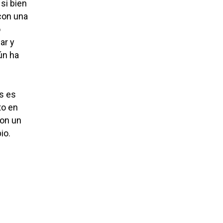
 si bien
 con una
o
ar y
ún ha
s es
to en
con un
io.