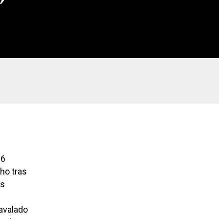
26
ho tras
os
 avalado