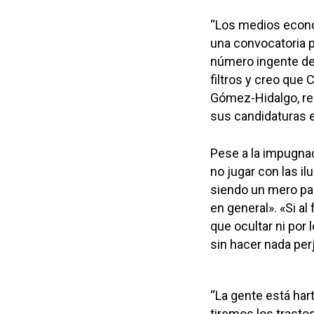
“Los medios econó
una convocatoria 
número ingente de 
filtros y creo que
Gómez-Hidalgo, re
sus candidaturas e
Pese a la impugnac
no jugar con las i
siendo un mero pas
en general». «Si al 
que ocultar ni por
sin hacer nada perj
“La gente está hart
tiremos los trasto