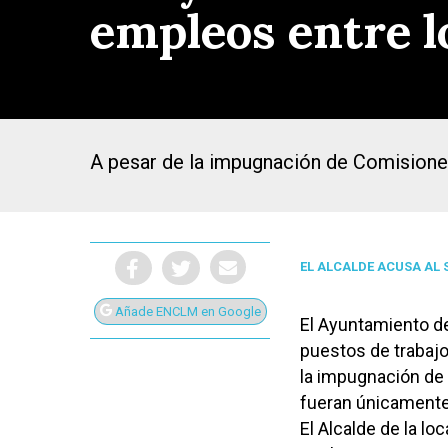
empleos entre l
A pesar de la impugnación de Comisione
EL ALCALDE ACUSA AL 
Añade ENCLM en Google
El Ayuntamiento de
puestos de trabajo
Presiona Intro para buscar o ESC para cerrar
la impugnación de
fueran únicamente
El Alcalde de la l