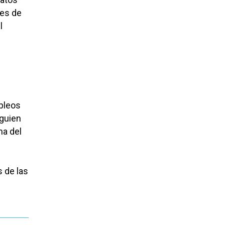
nes de
l
pleos
lguien
ma del
 de las