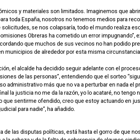
micos y materiales son limitados. Imaginemos que abr
para toda España, nosotros no tenemos medios para reco
solicitudes, se nos colapsaría, todo el mundo realiza es
 Comisiones Obreras ha cometido un error impugnando”, e
cordando que muchos de sus vecinos no han podido pre
n municipios de alrededor por esta misma circunstancia
ión, el alcalde ha decidido seguir adelante con el proces
lusiones de las personas”, entendiendo que el sorteo “sig
o administrativo más que no va a perturbar en nada el 
final la justicia no me da la razón, yo lo acataré, no tengo 
 lo que sentirme ofendido, creo que estoy actuando en just
udicial para nadie”, ha añadido.
a de las disputas políticas, está hasta el gorro de que no
s a la cabeza y de la falta de coherencia de algunos sindi