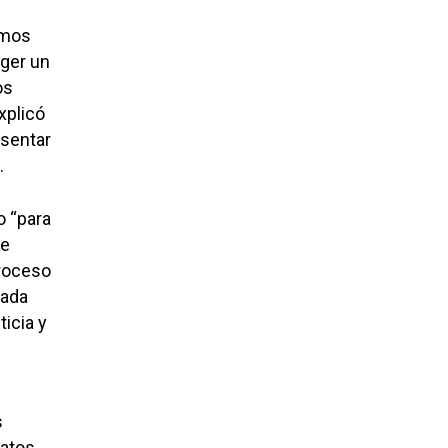
imos
ger un
os
xplicó
sentar
.
o “para
ue
proceso
nada
icia y
s
catos