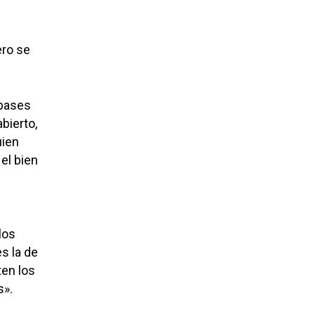
ero se
 bases
bierto,
uien
el bien
los
s la de
ten los
s».