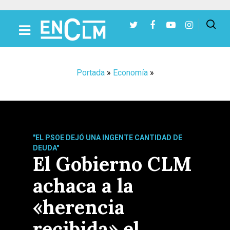
Presiona Intro para buscar o ESC para cerrar
Portada
»
Economía
»
"EL PSOE DEJÓ UNA INGENTE CANTIDAD DE
DEUDA"
El Gobierno CLM
achaca a la
«herencia
recibida» el