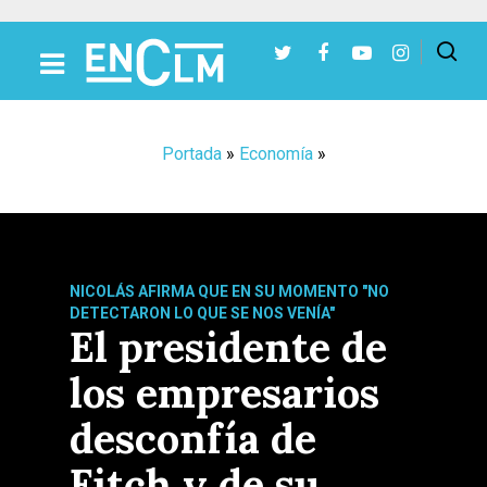
Presiona Intro para buscar o ESC para cerrar
Portada
»
Economía
»
NICOLÁS AFIRMA QUE EN SU MOMENTO "NO
DETECTARON LO QUE SE NOS VENÍA"
El presidente de
los empresarios
desconfía de
Fitch y de su