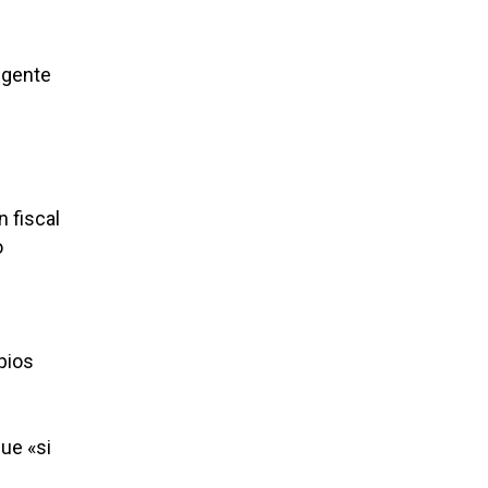
 gente
 fiscal
o
pios
que «si