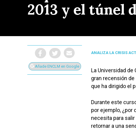
2013 y el túnel 
ANALIZA LA CRISIS AC
Añade ENCLM en Google
La Universidad de 
gran recensión de 
que ha dirigido el 
Durante este curso
por ejemplo, ¿por 
Presiona Intro para buscar o ESC para cerrar
necesita para salir
retornar a una send