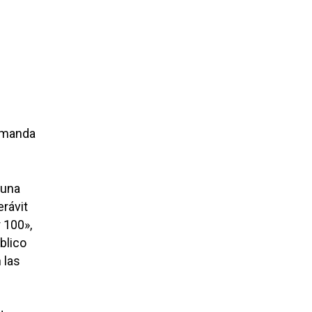
demanda
 una
erávit
r 100»,
blico
 las