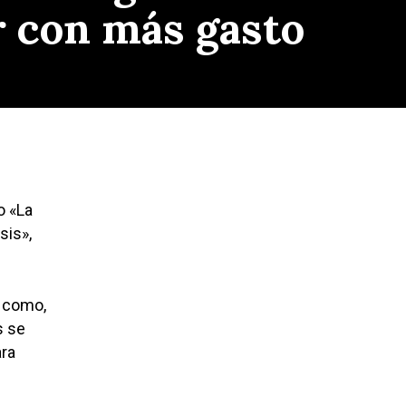
ir con más gasto
o «La
sis»,
s como,
s se
ara