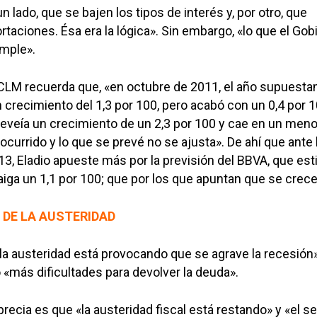
n lado, que se bajen los tipos de interés y, por otro, que
taciones. Ésa era la lógica». Sin embargo, «lo que el Gob
mple».
 UCLM recuerda que, «en octubre de 2011, el año supuest
n crecimiento del 1,3 por 100, pero acabó con un 0,4 por 1
preveía un crecimiento de un 2,3 por 100 y cae en un meno
ocurrido y lo que se prevé no se ajusta». De ahí que ante 
3, Eladio apueste más por la previsión del BBVA, que es
iga un 1,1 por 100; que por los que apuntan que se crece
DE LA AUSTERIDAD
«la austeridad está provocando que se agrave la recesión
«más dificultades para devolver la deuda».
 aprecia es que «la austeridad fiscal está restando» y «el s