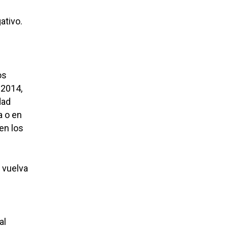
ativo.
os
 2014,
dad
a o en
en los
 vuelva
al