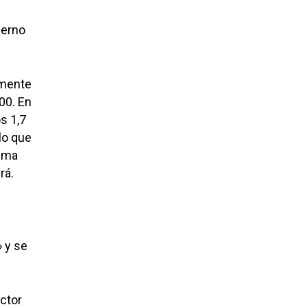
ierno
amente
00. En
s 1,7
lo que
tima
rá.
» y se
ector