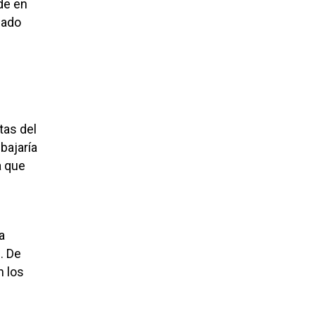
de en
cado
tas del
 bajaría
a que
a
. De
n los