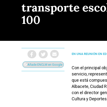
transporte esco
100
EN UNA REUNIÓN EN E
Añade ENCLM en Google
Con el principal ob
servicio, represen
que está compuesta
Albacete, Ciudad R
Presiona Intro para buscar o ESC para cerrar
con el director g
Cultura y Deportes