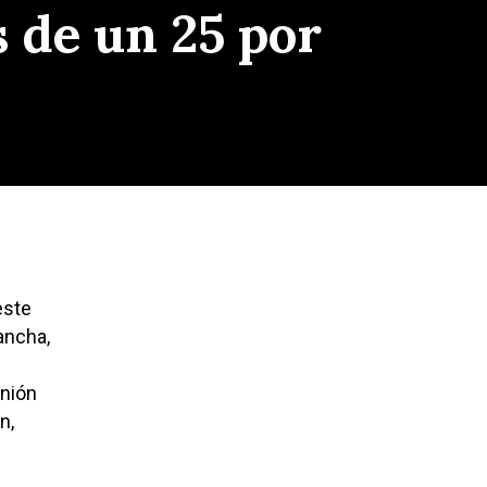
 de un 25 por
este
ancha,
unión
n,