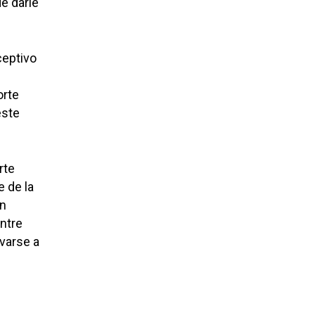
e darle
ceptivo
orte
este
rte
 de la
an
entre
evarse a