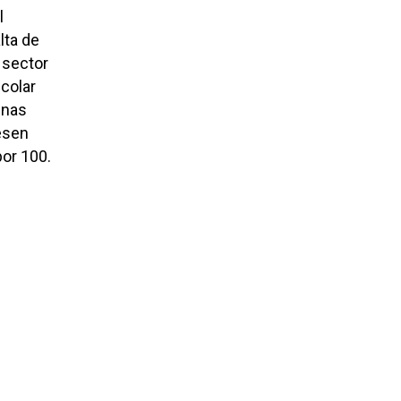
l
lta de
 sector
colar
unas
esen
por 100.