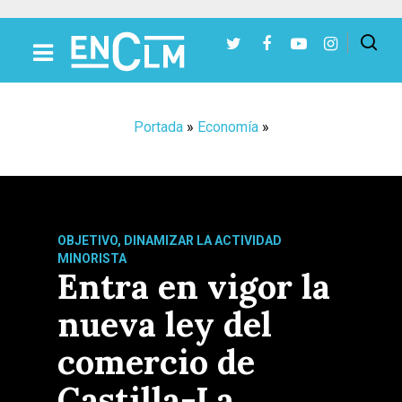
Presiona Intro para buscar o ESC para cerrar
Portada
»
Economía
»
OBJETIVO, DINAMIZAR LA ACTIVIDAD
MINORISTA
Entra en vigor la
nueva ley del
comercio de
Castilla-La