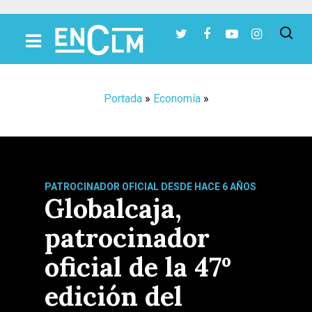
Presiona Intro para buscar o ESC para cerrar
Portada
»
Economía
»
PATROCINADOR OFICIAL DESDE HACE 6 AÑOS
Globalcaja,
patrocinador
oficial de la 47º
edición del