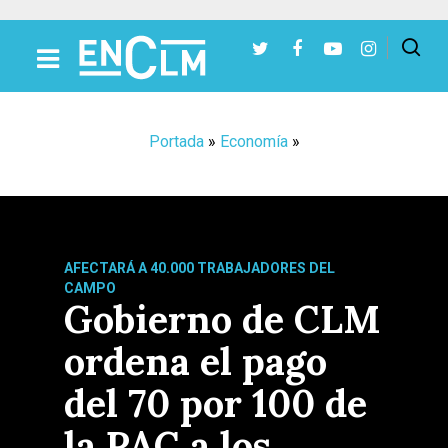
Presiona Intro para buscar o ESC para cerrar
Portada
»
Economía
»
AFECTARÁ A 40.000 TRABAJADORES DEL
CAMPO
Gobierno de CLM
ordena el pago
del 70 por 100 de
la PAC a los