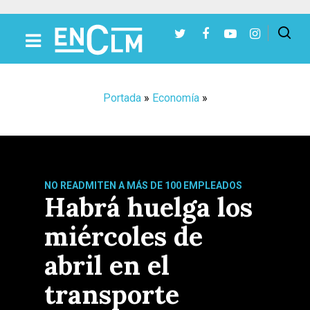
Presiona Intro para buscar o ESC para cerrar
Portada
»
Economía
»
NO READMITEN A MÁS DE 100 EMPLEADOS
Habrá huelga los
miércoles de
abril en el
transporte