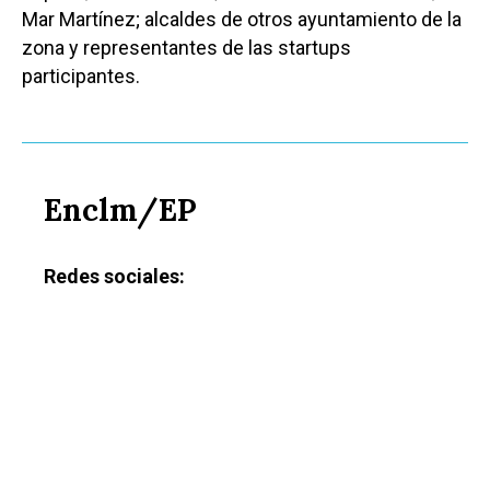
Ciudad Real
Mar Martínez; alcaldes de otros ayuntamiento de la
Economía
zona y representantes de las startups
Albacete
Educación
participantes.
Cuenca
Cultura
Guadalajara
Deportes
Talavera
Sucesos
Enclm/EP
Medio Ambiente
Redes sociales:
Planeta Rural
Especiales
Política
Galerías