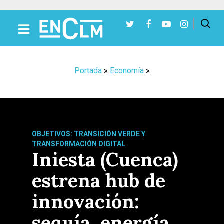
Presiona Intro para buscar o ESC para cerrar
Portada
»
Economía
»
OBJETIVOS: TRANSICIÓN VERDE Y
TRANSFORMACIÓN DIGITAL
Iniesta (Cuenca)
estrena hub de
innovación:
sequía, energía