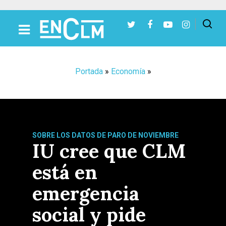
Presiona Intro para buscar o ESC para cerrar
Portada
»
Economía
»
SOBRE LOS DATOS DE PARO DE NOVIEMBRE
IU cree que CLM
está en
emergencia
social y pide