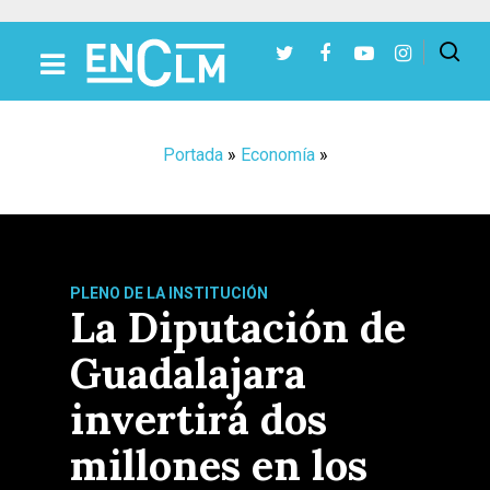
Presiona Intro para buscar o ESC para cerrar
Portada
»
Economía
»
PLENO DE LA INSTITUCIÓN
La Diputación de
Guadalajara
invertirá dos
millones en los