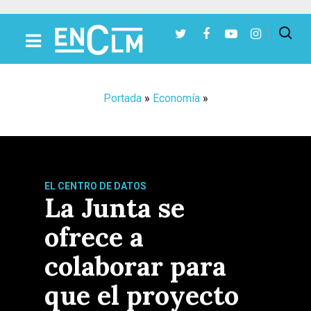
Presiona Intro para buscar o ESC para cerrar
Portada
»
Economía
»
EL CENTRO DE DATOS
La Junta se
ofrece a
colaborar para
que el proyecto