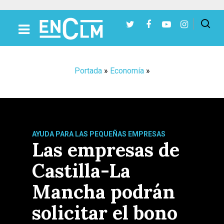
Presiona Intro para buscar o ESC para cerrar
Portada
»
Economía
»
AYUDA PARA LAS PEQUEÑAS EMPRESAS
Las empresas de
Castilla-La
Mancha podrán
solicitar el bono