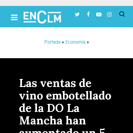
Presiona Intro para buscar o ESC para cerrar
Portada
»
Economía
»
Las ventas de
vino embotellado
de la DO La
Mancha han
aumentado un 5