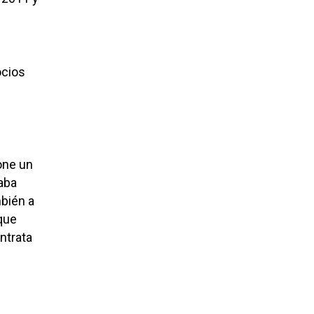
ocios
one un
aba
mbién a
que
ntrata