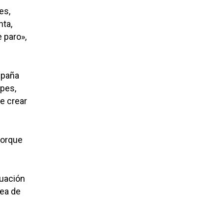
es,
ta,
 paro»,
spaña
lpes,
e crear
porque
tuación
sea de