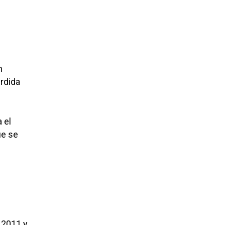
n
érdida
 el
ue se
 2011 y