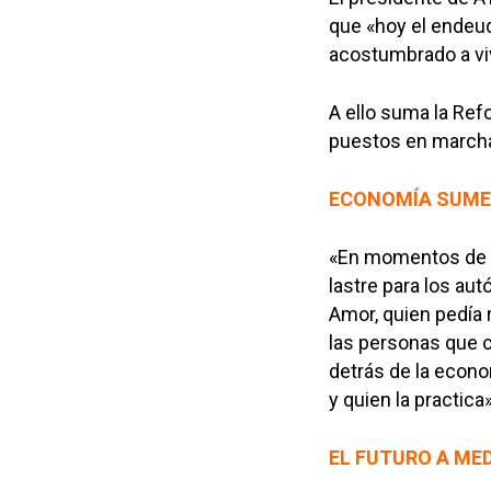
que «hoy el endeu
acostumbrado a vivi
A ello suma la Refo
puestos en marcha
ECONOMÍA SUME
«En momentos de c
lastre para los au
Amor, quien pedía 
las personas que c
detrás de la econo
y quien la practica»
EL FUTURO A ME