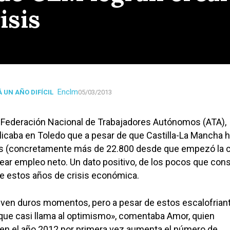
isis
Enclm
 UN AÑO DIFÍCIL
05/03/2013
a Federación Nacional de Trabajadores Autónomos (ATA),
icaba en Toledo que a pesar de que Castilla-La Mancha 
 (concretamente más de 22.800 desde que empezó la cr
ar empleo neto. Un dato positivo, de los pocos que con
e estos años de crisis económica.
ven duros momentos, pero a pesar de estos escalofrian
que casi llama al optimismo», comentaba Amor, quien
«en el año 2012 por primera vez aumenta el número de