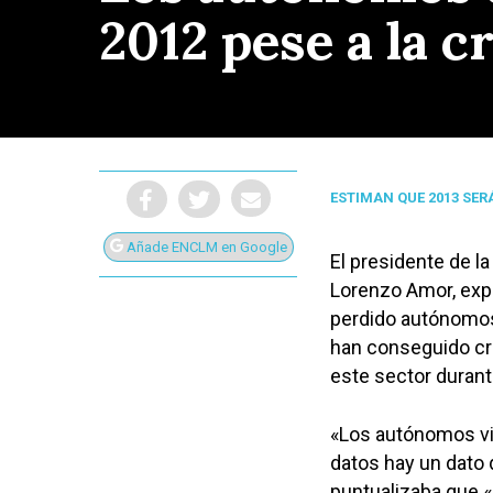
2012 pese a la cr
ESTIMAN QUE 2013 SERÁ
Añade ENCLM en Google
El presidente de l
Lorenzo Amor, expl
perdido autónomos
han conseguido cre
este sector durant
Presiona Intro para buscar o ESC para cerrar
«Los autónomos vi
datos hay un dato 
puntualizaba que 