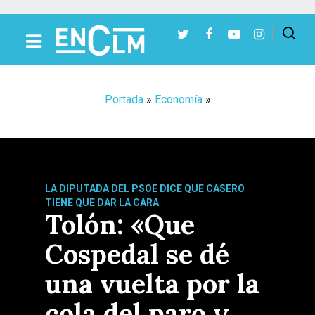
Presiona Intro para buscar o ESC para cerrar
Portada
»
Economía
»
LA DIPUTADA DEL PSOE DICE QUE CASERO
TIENE QUE DAR LA CARA
Tolón: «Que
Cospedal se dé
una vuelta por la
cola del paro y