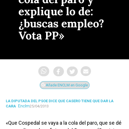
explique lo de:
¿buscas empleo?
Vota PP»
Añade ENCLM en Google
LA DIPUTADA DEL PSOE DICE QUE CASERO TIENE QUE DAR LA
Enclm
CARA
25/04/2013
«Que Cospedal se vaya a la cola del paro, que se dé