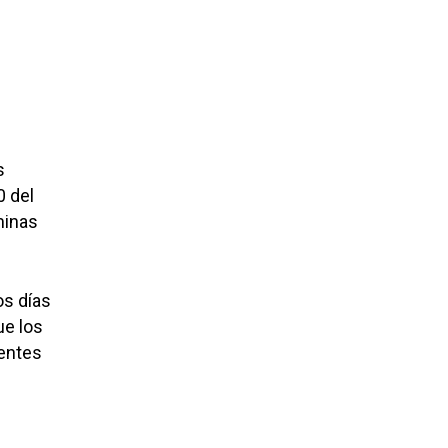
s
0 del
minas
os días
ue los
ientes