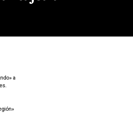
ando» a
es.
egión»