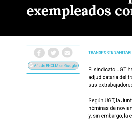
exempleados con
TRANSPORTE SANITARI
Añade ENCLM en Google
El sindicato UGT h
adjudicataria del 
sus extrabajadore
Según UGT, la Junt
nóminas de noviemb
Presiona Intro para buscar o ESC para cerrar
y, sin embargo, la