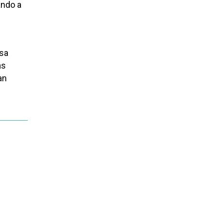
ando a
esa
as
an