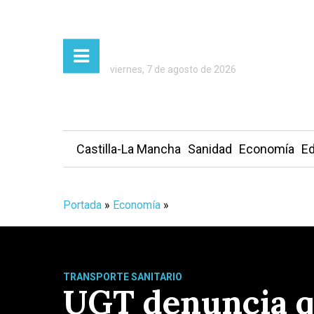
viernes, 7 de agosto de 2026
Castilla-La Mancha
Sanidad
Economía
Ed
Portada
»
Economía
»
TRANSPORTE SANITARIO
UGT denuncia q