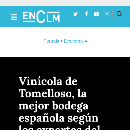
Presiona Intro para buscar o ESC para cerrar
Portada
»
Economía
»
Vinícola de
Tomelloso, la
mejor bodega
española según
los expertos del