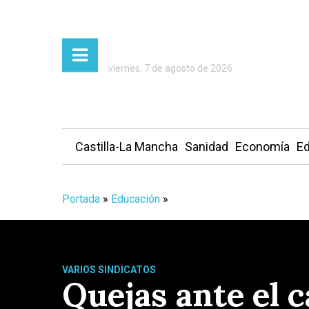
viernes, 7 de agosto de 2026
Castilla-La Mancha
Sanidad
Economía
Ed
Portada
»
Educación
»
VARIOS SINDICATOS
Quejas ante el c