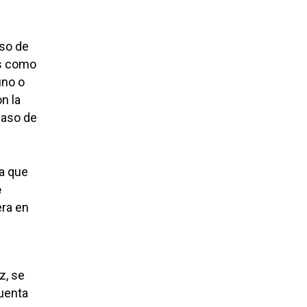
aso de
os como
uno o
n la
caso de
ya que
e
era en
z, se
cuenta