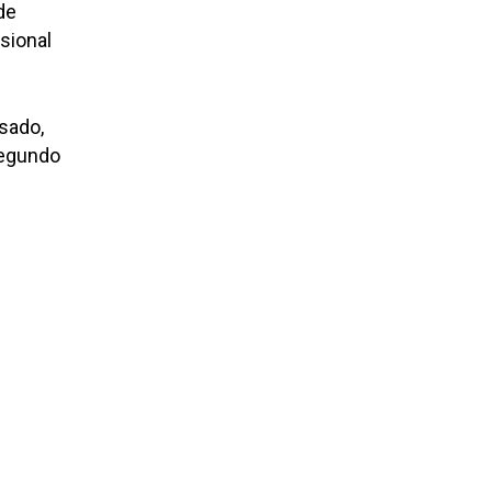
de
sional
sado,
 segundo