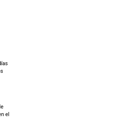
días
os
de
en el