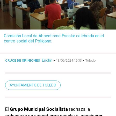
Comisión Local de Absentismo Escolar celebrada en el
centro social del Polígono.
Enclm
-
-
CRUCE DE OPINIONES
13/06/2024 19:33
Toledo
AYUNTAMIENTO DE TOLEDO
El
Grupo Municipal Socialista
rechaza la
ordenanza de absentismo escolar al considerar