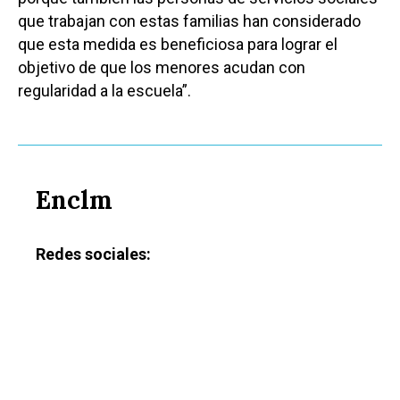
que trabajan con estas familias han considerado
que esta medida es beneficiosa para lograr el
objetivo de que los menores acudan con
regularidad a la escuela”.
Enclm
Redes sociales:
Castilla-La Manch
Toledo
Sanidad
Ciudad Real
Economía