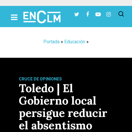
Presiona Intro para buscar o ESC para cerrar
Portada
»
Educación
»
CRUCE DE OPINIONES
Toledo | El
Gobierno local
persigue reducir
el absentismo