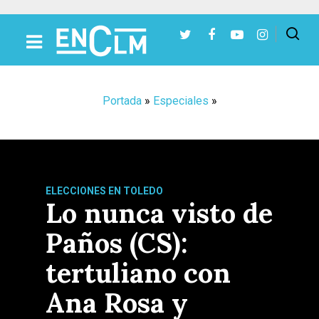
Presiona Intro para buscar o ESC para cerrar
Portada
»
Especiales
»
ELECCIONES EN TOLEDO
Lo nunca visto de
Paños (CS):
tertuliano con
Ana Rosa y