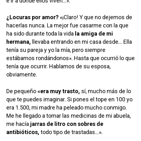
e ir a donde ellos viven…».
Medio Ambiente
Planeta Rural
¿Locuras por amor?
«¡Claro! Y que no dejemos de
hacerlas nunca. La mejor fue casarme con la que
Especiales
ha sido durante toda la vida
la amiga de mi
hermana,
llevaba entrando en mi casa desde… Ella
Política
tenía su pareja y yo la mía, pero siempre
Galerías
estábamos rondándonos». Hasta que ocurrió lo que
tenía que ocurrir. Hablamos de su esposa,
obviamente.
De pequeño
«era muy trasto,
sí, mucho más de lo
que te puedes imaginar. Si pones el tope en 100 yo
era 1.500, mi madre ha peleado mucho conmigo.
Me he llegado a tomar las medicinas de mi abuela,
me hacía
jarras de litro con sobres de
antibióticos,
todo tipo de trastadas…».