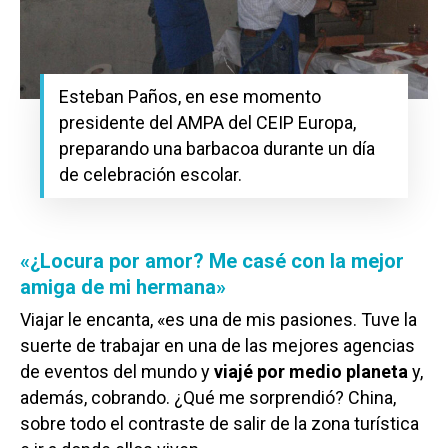
Esteban Paños, en ese momento
presidente del AMPA del CEIP Europa,
preparando una barbacoa durante un día
de celebración escolar.
Castilla-La Manch
Toledo
Sanidad
Ciudad Real
«¿Locura por amor? Me casé con la mejor
Economía
amiga de mi hermana»
Albacete
Educación
Viajar le encanta, «es una de mis pasiones. Tuve la
Cuenca
Cultura
suerte de trabajar en una de las mejores agencias
Guadalajara
de eventos del mundo y
viajé por medio planeta
y,
Deportes
Talavera
además, cobrando. ¿Qué me sorprendió? China,
Sucesos
sobre todo el contraste de salir de la zona turística