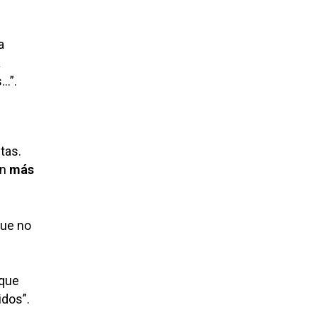
a
a
…”.
tas.
on
más
que no
que
idos”.