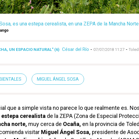
Sosa, es una estepa cerealista, en una ZEPA de la Mancha Norte
rango
César del Río
-
-
HA, UN ESPACIO NATURAL" (6)
07/07/2018 11:27
Tole
BIENTALES
MIGUEL ÁNGEL SOSA
al que a simple vista no parece lo que realmente es. No
a
estepa cerealista
de la ZEPA (Zona de Especial Protecc
cha norte,
muy cerca de
Ocaña,
en la provincia de Toled
ecomienda visitar
Miguel Ángel Sosa,
presidente de Asoc