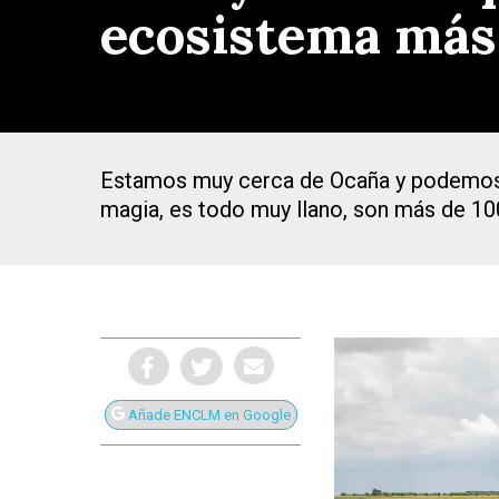
ecosistema más
Estamos muy cerca de Ocaña y podemos “di
magia, es todo muy llano, son más de 1
Añade ENCLM en Google
Presiona Intro para buscar o ESC para cerrar