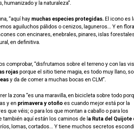
s, humanizado y la naturaleza”.
na, “aquí hay
muchas especies protegidas.
El icono es l
emos aguiluchos pálidos o cenizos, laguneros… Y en flor
ones con encinares, enebrales, pinares, islas forestales
al, en definitiva.
os comprobar, “disfrutamos sobre el terreno y con las vis
s rojas
porque el sitio tiene magia, es todo muy llano, s
reas
y da de comer a muchas bocas en CLM”.
rer la zona “es una maravilla, en bicicleta sobre todo por
as y en
primavera y otoño
es cuando mejor está por la
res que véis; o para los que montan a caballo o para los
e también aquí están los caminos de l
a Ruta del Quijote
 ríos, lomas, cortados… Y tiene muchos secretos escond