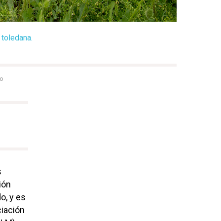
 toledana.
do
s
ión
o, y es
iación