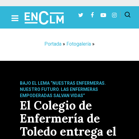
Presiona Intro para buscar o ESC para cerrar
Portada
»
Fotogalería
»
BAJO EL LEMA “NUESTRAS ENFERMERAS.
NUESTRO FUTURO. LAS ENFERMERAS
EMPODERADAS SALVAN VIDAS”
El Colegio de
Enfermería de
Toledo entrega el