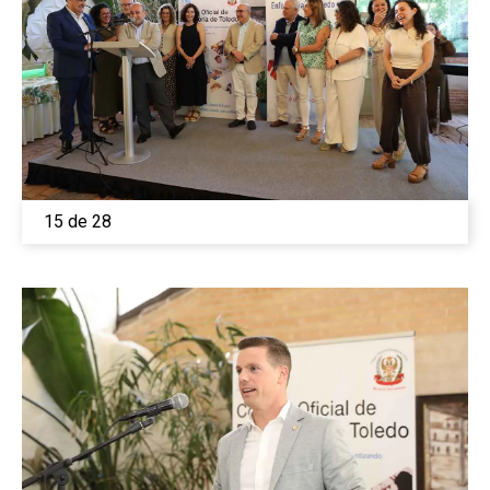
Medio Ambiente
Planeta Rural
Especiales
Política
Galerías
15 de 28