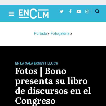
Presiona Intro para buscar o ESC para cerrar
Portada
»
Fotogalería
»
EN LA SALA ERNEST LLUCH
Fotos | Bono
presenta su libro
de discursos en el
Congreso