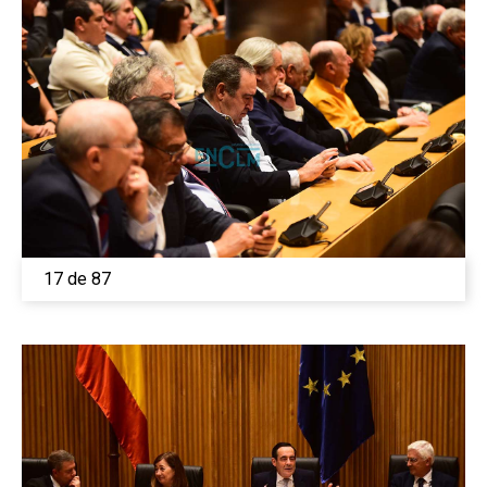
Medio Ambiente
Planeta Rural
Especiales
Política
Galerías
17 de 87