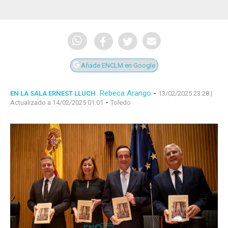
Añade ENCLM en Google
Rebeca Arango
-
EN LA SALA ERNEST LLUCH
13/02/2025 23:28
|
-
Actualizado a 14/02/2025 01:01
Toledo