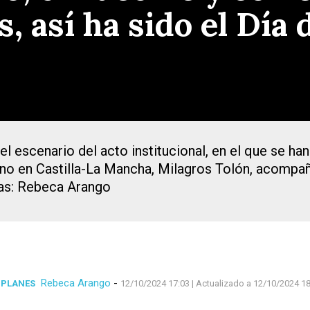
 así ha sido el Día 
 el escenario del acto institucional, en el que se h
no en Castilla-La Mancha, Milagros Tolón, acompañad
ías: Rebeca Arango
Rebeca Arango
-
 PLANES
12/10/2024 17:03
| Actualizado a 12/10/2024 18