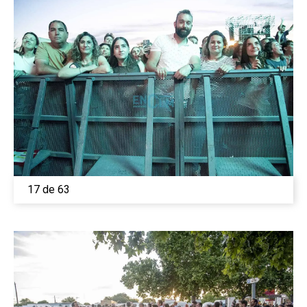
Medio Ambiente
Planeta Rural
Especiales
Política
Galerías
17 de 63