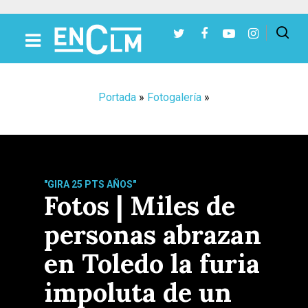
Presiona Intro para buscar o ESC para cerrar
Portada
»
Fotogalería
»
"GIRA 25 PTS AÑOS"
Fotos | Miles de
personas abrazan
en Toledo la furia
impoluta de un