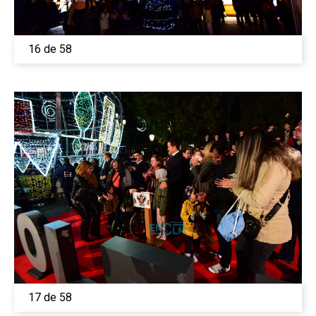
Medio Ambiente
Planeta Rural
16 de 58
Especiales
Política
Galerías
17 de 58