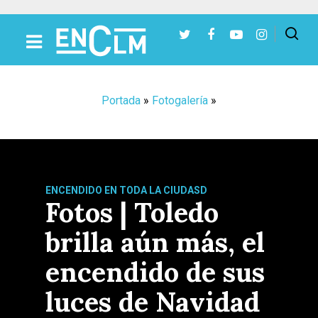
Presiona Intro para buscar o ESC para cerrar
Portada
»
Fotogalería
»
ENCENDIDO EN TODA LA CIUDASD
Fotos | Toledo
brilla aún más, el
encendido de sus
luces de Navidad