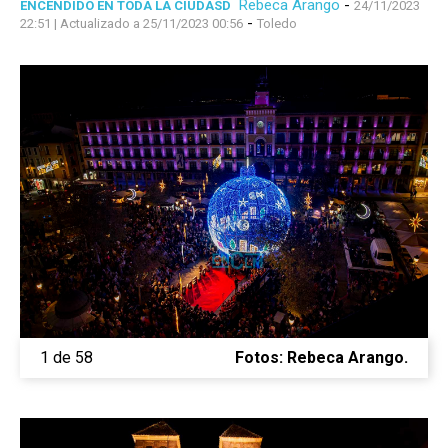
Rebeca Arango
-
ENCENDIDO EN TODA LA CIUDASD
24/11/2023
-
22:51
| Actualizado a 25/11/2023 00:56
Toledo
1 de 58
Fotos: Rebeca Arango.