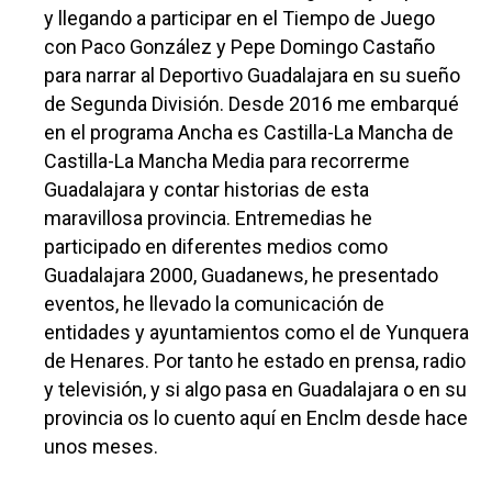
Deportes
Talavera
y llegando a participar en el Tiempo de Juego
Sucesos
con Paco González y Pepe Domingo Castaño
para narrar al Deportivo Guadalajara en su sueño
Medio Ambiente
de Segunda División. Desde 2016 me embarqué
Planeta Rural
en el programa Ancha es Castilla-La Mancha de
Castilla-La Mancha Media para recorrerme
Especiales
Guadalajara y contar historias de esta
maravillosa provincia. Entremedias he
Política
participado en diferentes medios como
Galerías
Guadalajara 2000, Guadanews, he presentado
eventos, he llevado la comunicación de
entidades y ayuntamientos como el de Yunquera
de Henares. Por tanto he estado en prensa, radio
y televisión, y si algo pasa en Guadalajara o en su
provincia os lo cuento aquí en Enclm desde hace
unos meses.