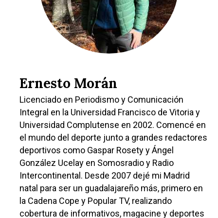
Ernesto Morán
Licenciado en Periodismo y Comunicación
Integral en la Universidad Francisco de Vitoria y
Castilla-La Manch
Universidad Complutense en 2002. Comencé en
el mundo del deporte junto a grandes redactores
Toledo
Sanidad
deportivos como Gaspar Rosety y Ángel
Ciudad Real
Economía
González Ucelay en Somosradio y Radio
Albacete
Intercontinental. Desde 2007 dejé mi Madrid
Educación
natal para ser un guadalajareño más, primero en
Cuenca
Cultura
la Cadena Cope y Popular TV, realizando
Guadalajara
cobertura de informativos, magacine y deportes