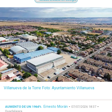
Villanueva de la Torre Foto: Ayuntamiento Villanueva
Ernesto Morán
-
-
AUMENTO DE UN 1964%
07/07/2026 18:37
Guadalajara