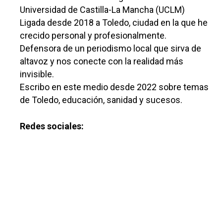
Universidad de Castilla-La Mancha (UCLM)
Ligada desde 2018 a Toledo, ciudad en la que he
crecido personal y profesionalmente.
Defensora de un periodismo local que sirva de
altavoz y nos conecte con la realidad más
invisible.
Escribo en este medio desde 2022 sobre temas
Castilla-La Manch
de Toledo, educación, sanidad y sucesos.
Toledo
Sanidad
Redes sociales:
Ciudad Real
Economía
Albacete
Educación
Cuenca
Cultura
Guadalajara
Deportes
Talavera
Sucesos