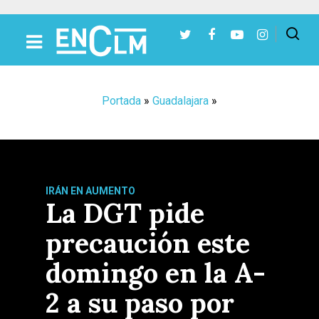
Presiona Intro para buscar o ESC para cerrar
Portada
»
Guadalajara
»
IRÁN EN AUMENTO
La DGT pide
precaución este
domingo en la A-
2 a su paso por