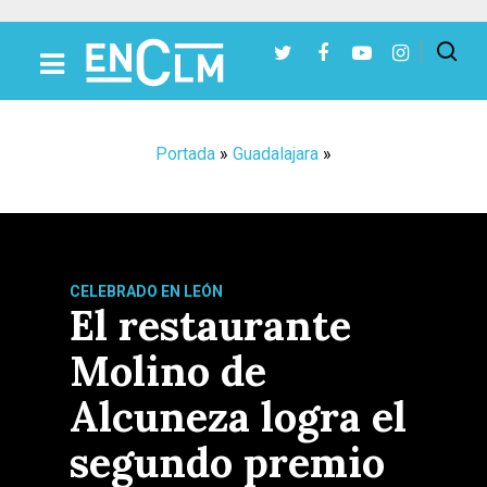
Presiona Intro para buscar o ESC para cerrar
Portada
»
Guadalajara
»
CELEBRADO EN LEÓN
El restaurante
Molino de
Alcuneza logra el
segundo premio