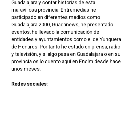
Guadalajara y contar historias de esta
maravillosa provincia. Entremedias he
participado en diferentes medios como
Guadalajara 2000, Guadanews, he presentado
eventos, he llevado la comunicación de
entidades y ayuntamientos como el de Yunquera
de Henares. Por tanto he estado en prensa, radio
Castilla-La Manch
y televisión, y si algo pasa en Guadalajara o en su
Toledo
Sanidad
provincia os lo cuento aquí en Enclm desde hace
Ciudad Real
unos meses.
Economía
Albacete
Educación
Redes sociales:
Cuenca
Cultura
Guadalajara
Deportes
Talavera
Sucesos