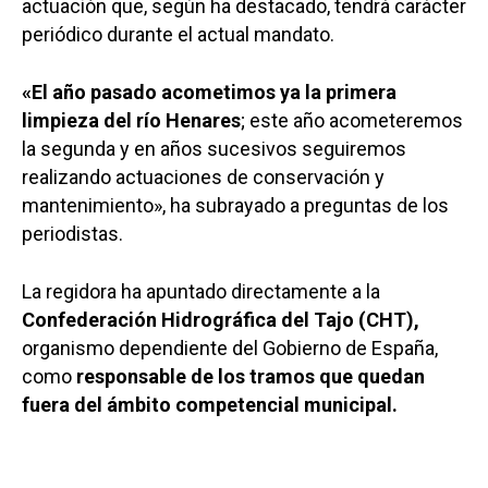
actuación que, según ha destacado, tendrá carácter
periódico durante el actual mandato.
Castilla-La Manch
«El año pasado acometimos ya la primera
limpieza del río Henares
; este año acometeremos
Toledo
Sanidad
la segunda y en años sucesivos seguiremos
Ciudad Real
Economía
realizando actuaciones de conservación y
Albacete
mantenimiento», ha subrayado a preguntas de los
Educación
periodistas.
Cuenca
Cultura
Guadalajara
La regidora ha apuntado directamente a la
Deportes
Talavera
Confederación Hidrográfica del Tajo (CHT),
Sucesos
organismo dependiente del Gobierno de España,
como
responsable de los tramos que quedan
Medio Ambiente
fuera del ámbito competencial municipal.
Planeta Rural
Especiales