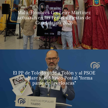
Malú, Hombres G y Leire Martínez
actuarán en las Ferias y Fiestas de
Guadalajara 2026
El PP de Toledo pide a Tolón y al PSOE
que aclare si el Museo Postal "forma
parte de las cloacas"