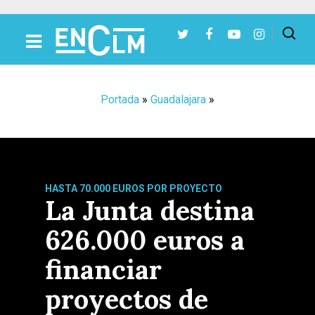
Presiona Intro para buscar o ESC para cerrar
Portada
»
Guadalajara
»
HASTA 70.000 EUROS POR PROYECTO
La Junta destina
626.000 euros a
financiar
proyectos de